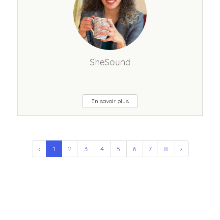
SheSound
En savoir plus
‹
1
2
3
4
5
6
7
8
›